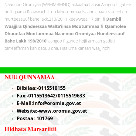
Naannoo Oromiyaa (WPMMBMNO) akkaataa Labsii Aangoo fi gahee
hojii qaama Raawwachiiftuu Mootummaa Naannichaa irra-deebiin
murteessuuf bahe lakk.213/2011 keewwata 17 tiin fi
Dambii
Waajjira Qindeessaa Walta’iinsa Mootummaa fi Qaamolee
Dhuunfaa Mootummaa Naannoo Oromiyaa Hundeessuuf
Bahe Lakk
198
/2010”
aangoo fi gahee hojii armaan gaditti
tarreeffaman kan qabuu dha. Haaluma kanaan waajjirichi
NUU QUNNAMA
A
Bilbilaa:-0115510155
Fax:-0115513642/0115519633
E-Mail:info@oromia.gov.et
Website:-www.oromia.gov.et
Postaa:-101769
Hidhata Marsariitii