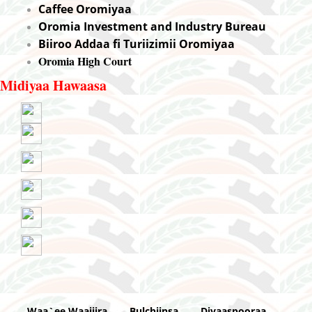
Caffee Oromiyaa
Oromia Investment and Industry Bureau
Biiroo Addaa fi Turiizimii Oromiyaa
Oromia High Court
Midiyaa Hawaasa
Waa`ee Waajjira
Bulchiinsa
Diyaaspooraa