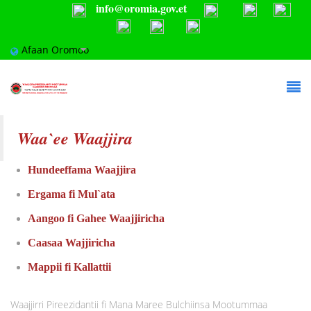
info@oromia.gov.et
Skip to main content
Afaan Oromoo
Waa`ee Waajjira
Hundeeffama Waajjira
Ergama fi Mul`ata
Aangoo fi Gahee Waajjiricha
Caasaa Wajjiricha
Mappii fi Kallattii
Waajjirri Pireezidantii fi Mana Maree Bulchiinsa Mootummaa